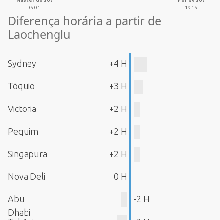
Nascer do sol
Pôr do sol
05:01
19:15
Diferença horária a partir de
Laochenglu
Sydney
+4 H
Tóquio
+3 H
Victoria
+2 H
Pequim
+2 H
Singapura
+2 H
Nova Deli
0 H
Abu
-2 H
Dhabi