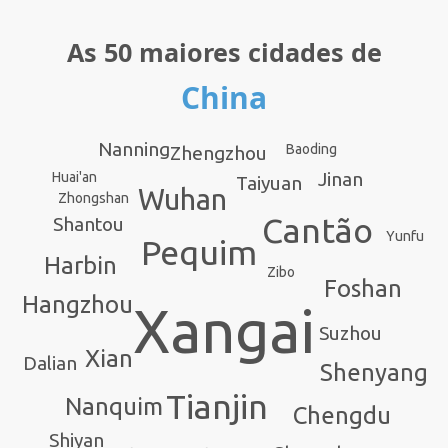
As 50 maiores cidades de
China
Nanning
Baoding
Zhengzhou
Jinan
Huai'an
Taiyuan
Wuhan
Zhongshan
Cantão
Shantou
Yunfu
Pequim
Harbin
Zibo
Foshan
Hangzhou
Xangai
Suzhou
Xian
Dalian
Shenyang
Tianjin
Nanquim
Chengdu
Shiyan