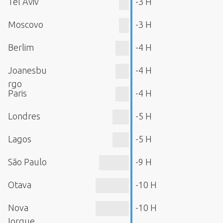
Tel Aviv
-3 H
Moscovo
-3 H
Berlim
-4 H
Joanesbu
-4 H
rgo
Paris
-4 H
Londres
-5 H
Lagos
-5 H
São Paulo
-9 H
Otava
-10 H
Nova
-10 H
Iorque