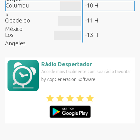
Columbu
-10 H
s
Cidade do
-11 H
México
Los
-13 H
Angeles
Rádio Despertador
Acorde mais facilmente com sua rádio favorita!
by AppGeneration Software