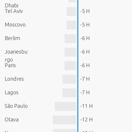
Dhabi
Tel Aviv
-5 H
Moscovo
-5 H
Berlim
-6 H
Joanesbu
-6 H
rgo
Paris
-6 H
Londres
-7 H
Lagos
-7 H
São Paulo
-11 H
Otava
-12 H