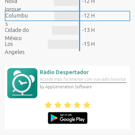
Nova
-12 H
Iorque
Columbu
-12 H
s
Cidade do
-13 H
México
Los
-15 H
Angeles
Rádio Despertador
Acorde mais facilmente com sua rádio favorita!
by AppGeneration Software