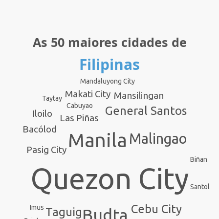
As 50 maiores cidades de
Filipinas
Mandaluyong City
Makati City
Mansilingan
Taytay
Cabuyao
General Santos
Iloilo
Las Piñas
Bacólod
Manila
Malingao
Pasig City
Biñan
Quezon City
Santol
Cebu City
Imus
Budta
Taguig