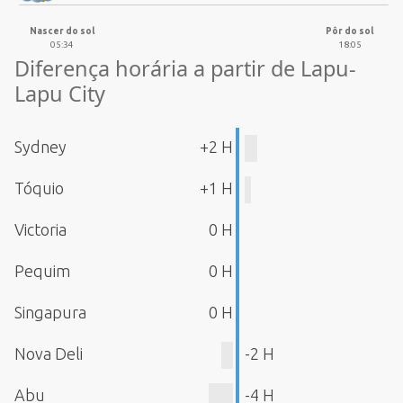
Nascer do sol
Pôr do sol
05:34
18:05
Diferença horária a partir de Lapu-
Lapu City
Sydney
+2 H
Tóquio
+1 H
Victoria
0 H
Pequim
0 H
Singapura
0 H
Nova Deli
-2 H
Abu
-4 H