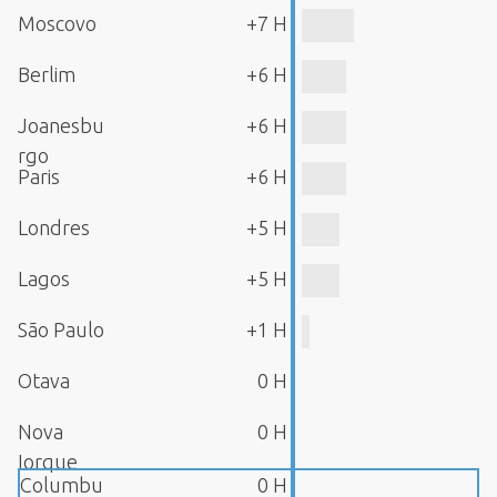
Moscovo
+7 H
Berlim
+6 H
Joanesbu
+6 H
rgo
Paris
+6 H
Londres
+5 H
Lagos
+5 H
São Paulo
+1 H
Otava
0 H
Nova
0 H
Iorque
Columbu
0 H