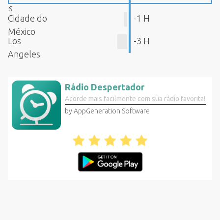
s
Cidade do
-1 H
México
Los
-3 H
Angeles
Rádio Despertador
Acorde mais facilmente com sua rádio favorita!
by AppGeneration Software