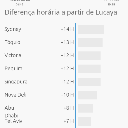
Nascer do sol
Pôr do sol
06:42
19:58
Diferença horária a partir de Lucaya
Sydney
+14 H
Tóquio
+13 H
Victoria
+12 H
Pequim
+12 H
Singapura
+12 H
Nova Deli
+10 H
Abu
+8 H
Dhabi
Tel Aviv
+7 H