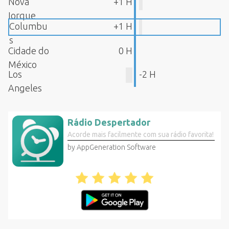
Nova
+1 H
Iorque
Columbu
+1 H
s
Cidade do
0 H
México
Los
-2 H
Angeles
Rádio Despertador
Acorde mais facilmente com sua rádio favorita!
by AppGeneration Software