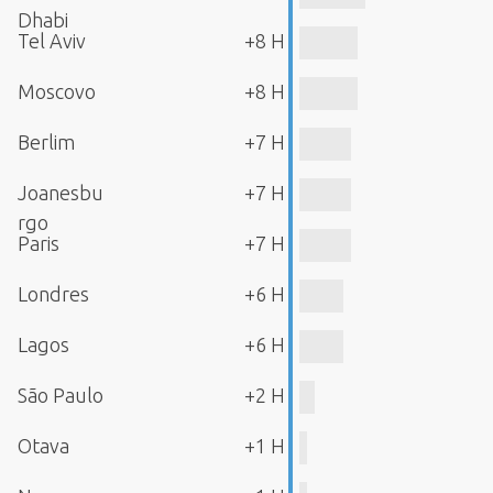
Dhabi
Tel Aviv
+8 H
Moscovo
+8 H
Berlim
+7 H
Joanesbu
+7 H
rgo
Paris
+7 H
Londres
+6 H
Lagos
+6 H
São Paulo
+2 H
Otava
+1 H