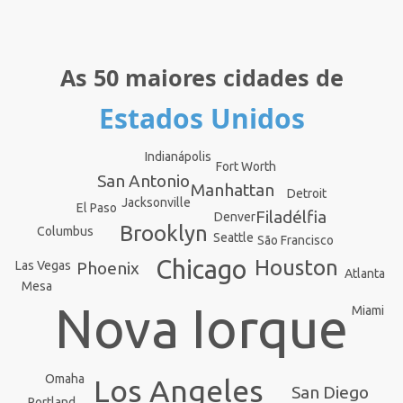
As 50 maiores cidades de
Estados Unidos
Indianápolis
Fort Worth
San Antonio
Manhattan
Detroit
Jacksonville
El Paso
Filadélfia
Denver
Brooklyn
Columbus
Seattle
São Francisco
Chicago
Houston
Phoenix
Las Vegas
Atlanta
Mesa
Nova Iorque
Miami
Omaha
Los Angeles
San Diego
Portland