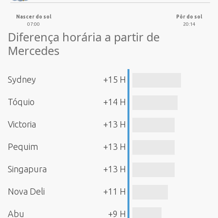
Nascer do sol
Pôr do sol
07:00
20:14
Diferença horária a partir de
Mercedes
Sydney
+15 H
Tóquio
+14 H
Victoria
+13 H
Pequim
+13 H
Singapura
+13 H
Nova Deli
+11 H
Abu
+9 H