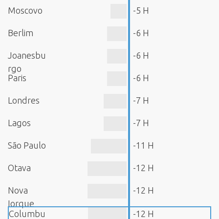
Moscovo
-5 H
Berlim
-6 H
Joanesbu
-6 H
rgo
Paris
-6 H
Londres
-7 H
Lagos
-7 H
São Paulo
-11 H
Otava
-12 H
Nova
-12 H
Iorque
Columbu
-12 H