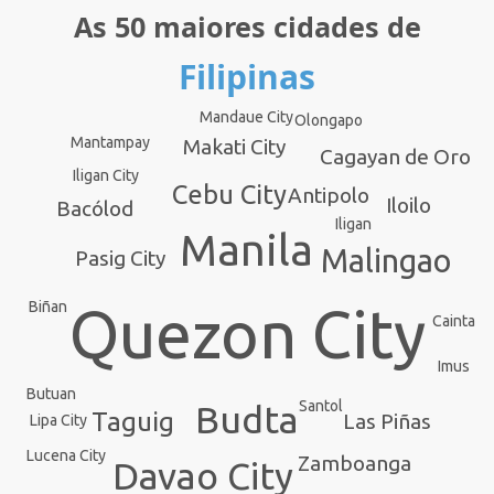
As 50 maiores cidades de
Filipinas
Mandaue City
Olongapo
Mantampay
Makati City
Cagayan de Oro
Iligan City
Cebu City
Antipolo
Iloilo
Bacólod
Iligan
Manila
Malingao
Pasig City
Biñan
Quezon City
Cainta
Imus
Butuan
Santol
Budta
Taguig
Las Piñas
Lipa City
Lucena City
Zamboanga
Davao City