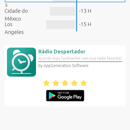
s
Cidade do
-13 H
México
Los
-15 H
Angeles
Rádio Despertador
Acorde mais facilmente com sua rádio favorita!
by AppGeneration Software