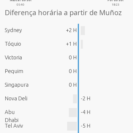
Nascer do sol
Pôr do sol
05:40
18:23
Diferença horária a partir de Muñoz
Sydney
+2 H
Tóquio
+1 H
Victoria
0 H
Pequim
0 H
Singapura
0 H
Nova Deli
-2 H
Abu
-4 H
Dhabi
Tel Aviv
-5 H