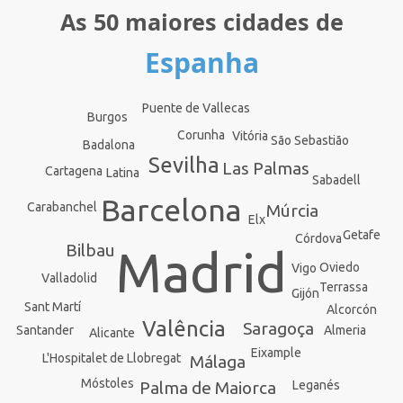
As 50 maiores cidades de
Espanha
Puente de Vallecas
Burgos
Corunha
Vitória
São Sebastião
Badalona
Sevilha
Las Palmas
Cartagena
Latina
Sabadell
Barcelona
Carabanchel
Múrcia
Elx
Getafe
Córdova
Bilbau
Madrid
Oviedo
Vigo
Valladolid
Terrassa
Gijón
Sant Martí
Alcorcón
Valência
Saragoça
Santander
Almeria
Alicante
Eixample
L'Hospitalet de Llobregat
Málaga
Móstoles
Palma de Maiorca
Leganés