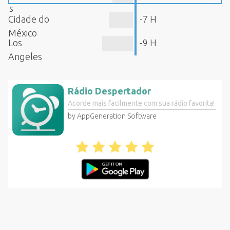
s
Cidade do
-7 H
México
Los
-9 H
Angeles
Rádio Despertador
Acorde mais facilmente com sua rádio favorita!
by AppGeneration Software