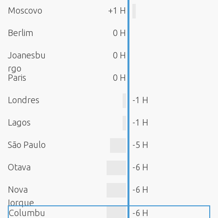
Moscovo
+1 H
Berlim
0 H
Joanesbu
0 H
rgo
Paris
0 H
Londres
-1 H
Lagos
-1 H
São Paulo
-5 H
Otava
-6 H
Nova
-6 H
Iorque
Columbu
-6 H