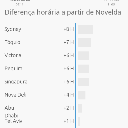
Nascer do sol
Pôr do sol
07:11
21:05
Diferença horária a partir de Novelda
Sydney
+8 H
Tóquio
+7 H
Victoria
+6 H
Pequim
+6 H
Singapura
+6 H
Nova Deli
+4 H
Abu
+2 H
Dhabi
Tel Aviv
+1 H