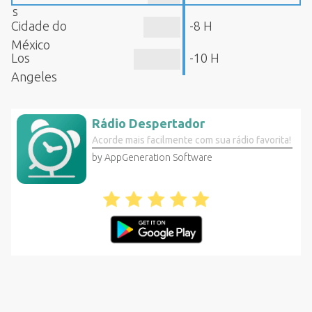
s
Cidade do
-8 H
México
Los
-10 H
Angeles
Rádio Despertador
Acorde mais facilmente com sua rádio favorita!
by AppGeneration Software