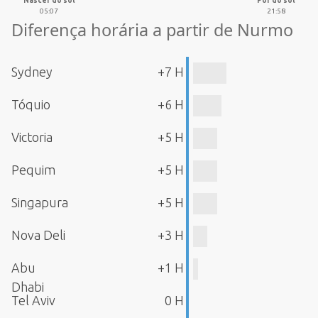
Nascer do sol
Pôr do sol
05:07
21:58
Diferença horária a partir de Nurmo
Sydney
+7 H
Tóquio
+6 H
Victoria
+5 H
Pequim
+5 H
Singapura
+5 H
Nova Deli
+3 H
Abu
+1 H
Dhabi
Tel Aviv
0 H