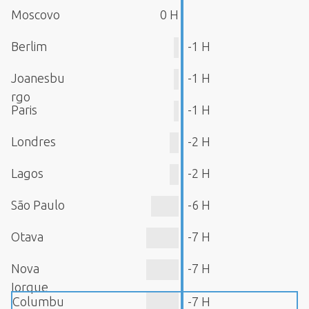
Moscovo
0 H
Berlim
-1 H
Joanesbu
-1 H
rgo
Paris
-1 H
Londres
-2 H
Lagos
-2 H
São Paulo
-6 H
Otava
-7 H
Nova
-7 H
Iorque
Columbu
-7 H