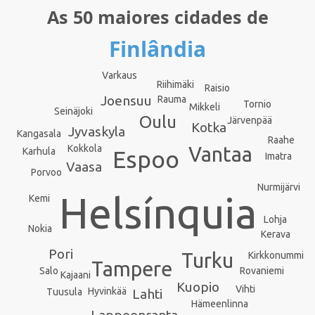
As 50 maiores cidades de
Finlândia
Varkaus
Riihimäki
Raisio
Joensuu
Rauma
Tornio
Mikkeli
Seinäjoki
Oulu
Järvenpää
Kotka
Jyvaskyla
Kangasala
Raahe
Kokkola
Vantaa
Espoo
Karhula
Imatra
Vaasa
Porvoo
Nurmijärvi
Helsínquia
Kemi
Lohja
Nokia
Kerava
Pori
Turku
Kirkkonummi
Tampere
Salo
Rovaniemi
Kajaani
Kuopio
Vihti
Hyvinkää
Tuusula
Lahti
Hämeenlinna
Lappeenranta