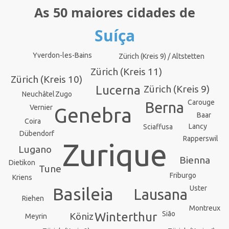
As 50 maiores cidades de
Suíça
Yverdon-les-Bains
Zürich (Kreis 9) / Altstetten
Zürich (Kreis 11)
Zürich (Kreis 10)
Lucerna
Zürich (Kreis 9)
Zugo
Neuchâtel
Carouge
Berna
Vernier
Genebra
Baar
Coira
Lancy
Sciaffusa
Dübendorf
Rapperswil
Zurique
Lugano
Bienna
Dietikon
Tune
Friburgo
Kriens
Basileia
Uster
Lausana
Riehen
Montreux
Sião
Winterthur
Köniz
Meyrin