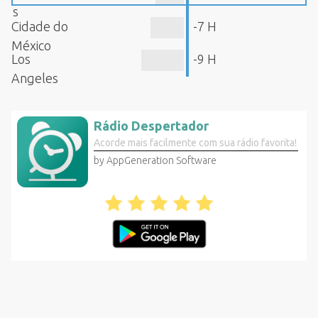
s
Cidade do
-7 H
México
Los
-9 H
Angeles
Rádio Despertador
Acorde mais facilmente com sua rádio favorita!
by AppGeneration Software