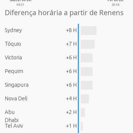
Nascer do sol
Pôr do sol
06:21
20:56
Diferença horária a partir de Renens
Sydney
+8 H
Tóquio
+7 H
Victoria
+6 H
Pequim
+6 H
Singapura
+6 H
Nova Deli
+4 H
Abu
+2 H
Dhabi
Tel Aviv
+1 H