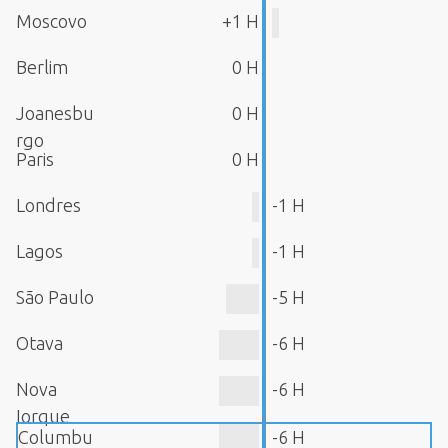
Moscovo
+1 H
Berlim
0 H
Joanesbu
0 H
rgo
Paris
0 H
Londres
-1 H
Lagos
-1 H
São Paulo
-5 H
Otava
-6 H
Nova
-6 H
Iorque
Columbu
-6 H