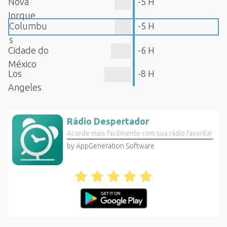
Nova
-5 H
Iorque
Columbu
-5 H
s
Cidade do
-6 H
México
Los
-8 H
Angeles
Rádio Despertador
Acorde mais facilmente com sua rádio favorita!
by AppGeneration Software