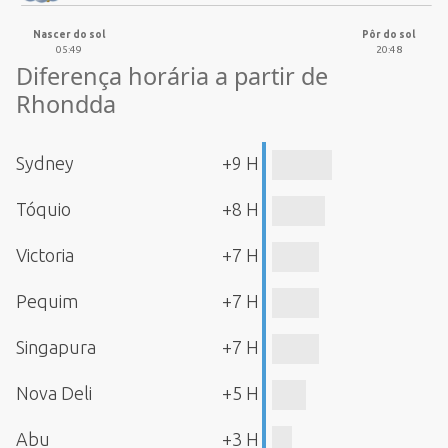
Nascer do sol
Pôr do sol
05:49
20:48
Diferença horária a partir de
Rhondda
Sydney
+9 H
Tóquio
+8 H
Victoria
+7 H
Pequim
+7 H
Singapura
+7 H
Nova Deli
+5 H
Abu
+3 H