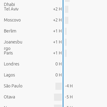
Dhabi
Tel Aviv
+2 H
Moscovo
+2 H
Berlim
+1 H
Joanesbu
+1 H
rgo
Paris
+1 H
Londres
0 H
Lagos
0 H
São Paulo
-4 H
Otava
-5 H