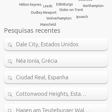
Edimburgo
Milton Keynes
Northampton
Leeds
Stoke-on-Trent
Dudley
Newport
Ipswich
Wolverhampton
Mansfield
Pesquisas recentes
Dale City, Estados Unidos
Néa Ionía, Grécia
Ciudad Real, Espanha
Cottonwood Heights, Esta…
Hagen am Teuteburger Wal…