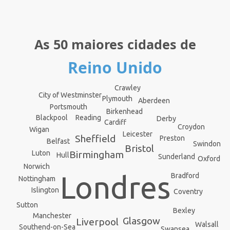
As 50 maiores cidades de
Reino Unido
Crawley
City of Westminster
Plymouth
Aberdeen
Portsmouth
Birkenhead
Blackpool
Reading
Derby
Cardiff
Croydon
Wigan
Leicester
Sheffield
Preston
Belfast
Swindon
Bristol
Birmingham
Luton
Hull
Sunderland
Oxford
Norwich
Londres
Bradford
Nottingham
Islington
Coventry
Sutton
Bexley
Manchester
Glasgow
Liverpool
Walsall
Southend-on-Sea
Swansea