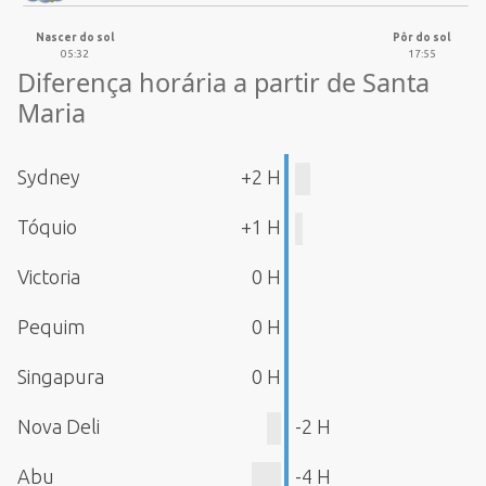
Nascer do sol
Pôr do sol
05:32
17:55
Diferença horária a partir de Santa
Maria
Sydney
+2 H
Tóquio
+1 H
Victoria
0 H
Pequim
0 H
Singapura
0 H
Nova Deli
-2 H
Abu
-4 H