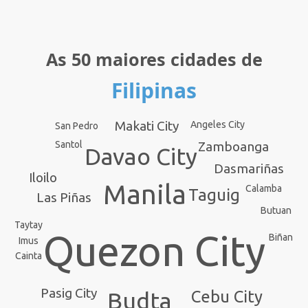
As 50 maiores cidades de
Filipinas
Makati City
Angeles City
San Pedro
Zamboanga
Santol
Davao City
Dasmariñas
Iloilo
Manila
Calamba
Taguig
Las Piñas
Butuan
Taytay
Quezon City
Biñan
Imus
Cainta
Pasig City
Budta
Cebu City