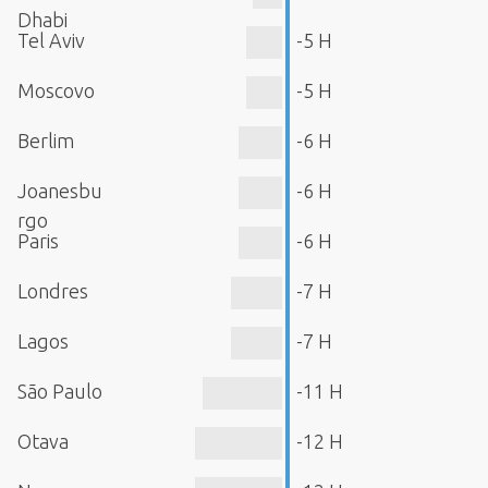
Dhabi
Tel Aviv
-5 H
Moscovo
-5 H
Berlim
-6 H
Joanesbu
-6 H
rgo
Paris
-6 H
Londres
-7 H
Lagos
-7 H
São Paulo
-11 H
Otava
-12 H