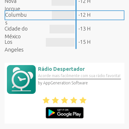
Nova
-12 H
Iorque
Columbu
-12 H
s
Cidade do
-13 H
México
Los
-15 H
Angeles
Rádio Despertador
Acorde mais facilmente com sua rádio favorita!
by AppGeneration Software