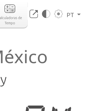
PT
alculadoras de
Tempo
México
ty