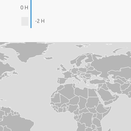
0 H
-2 H