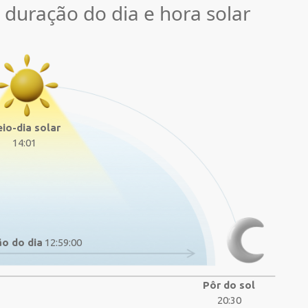
, duração do dia e hora solar
io-dia solar
14:01
o do dia
12:59:00
Pôr do sol
20:30