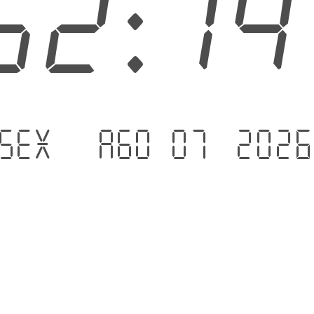
52:1
Sex - Ago 07 .202