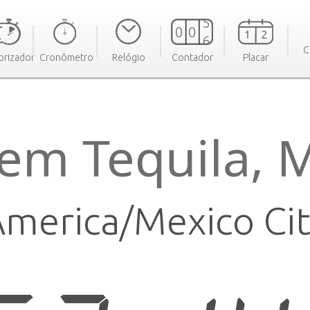
C
rizador
Cronômetro
Relógio
Contador
Placar
em Tequila, 
merica/Mexico Ci