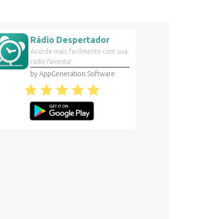
Rádio Despertador
Acorde mais facilmente com sua
rádio favorita!
by AppGeneration Software