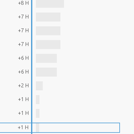
+8 H
+7 H
+7 H
+7 H
+6 H
+6 H
+2 H
+1 H
+1 H
+1 H