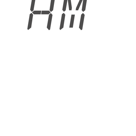
2 AM
6