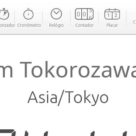
C
rizador
Cronômetro
Relógio
Contador
Placar
m Tokorozawa
Asia/Tokyo