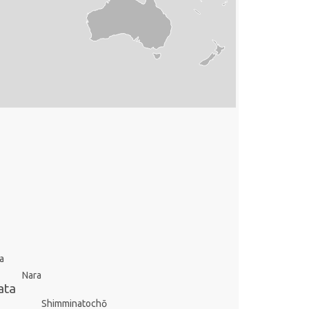
a
Nara
ata
Shimminatochō