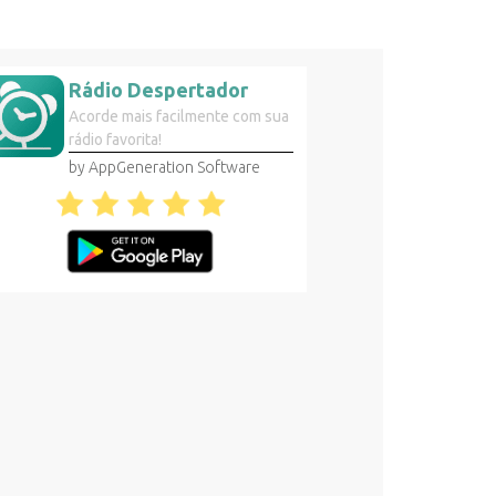
Rádio Despertador
Acorde mais facilmente com sua
rádio favorita!
by AppGeneration Software