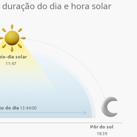
, duração do dia e hora solar
io-dia solar
11:47
o do dia
13:44:00
Pôr do sol
18:39