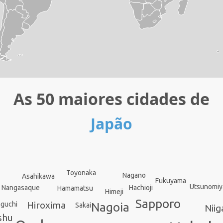
As 50 maiores cidades de
Japão
Toyonaka
Nagano
Asahikawa
Fukuyama
Utsunomiy
Hachioji
Nangasaque
Hamamatsu
Himeji
Sapporo
Hiroxima
guchi
Nagoia
Sakai
Niig
shu