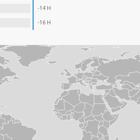
-14 H
-16 H