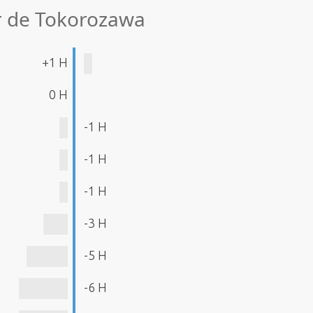
ir de Tokorozawa
+1 H
0 H
-1 H
-1 H
-1 H
-3 H
-5 H
-6 H