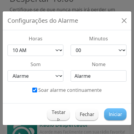
Certifique-se de que nunca mais irá perder um
compromisso. Quer precise de ajuda para
Configurações do Alarme
despertar ou de um lembrete para uma reunião,
este despertador está à sua disposição para o
ajudar.
Horas
Minutos
Defina um despertador para 10:00, escolha o
melhor som para chamar sua atenção e já está.
Som
Nome
Este despertador irá informá-lo quando chegar a
hora.
Também pode adicionar um nome e uma cor ao
Soar alarme continuamente
seu alarme para identificar rapidamente por que
ele está tocando, caso tenha definido mais de um
para seu dia.
Testar
Fechar
Iniciar
Rádio Despertador
Acorde mais facilmente com sua rádio favorita!